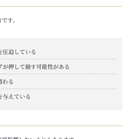
合です。
を圧迫している
ずが押して崩す可能性がある
関わる
を与えている