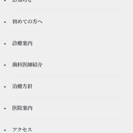
すべてのお知らせ
初めての方へ
お知らせ
初診の流れ
診療案内
休診情報
ご予約について
矯正歯科
歯科医師紹介
医療ブログ
よくある質問
インプラント
理事長
治療方針
審美歯科
院長
当院が大切にしていること
医院案内
ホワイトニング
感染予防対策について
医院紹介
アクセス