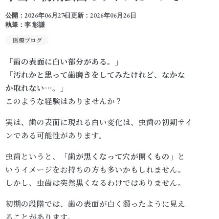
公開：2026年06月27日
更新：2026年06月26日
執筆：李 彰謙
治療方針
医療ブログ
「歯の表面に白い部分がある。」
医院案内
「汚れかと思って歯磨きをしてみたけれど、なかな
か取れない…。」
お知らせ
このような経験はありませんか？
実は、歯の表面に現れる白い変化は、虫歯の初期サイ
048-521-0001
ンである可能性があります。
TEL
虫歯というと、
「歯が黒くなって穴が開くもの」
と
9:00-13:00／14:30-18:30
いうイメージをお持ちの方も多いかもしれません。
しかし、虫歯は突然黒くなるわけではありません。
初期の段階では、歯の表面が白く濁ったように見え
ることがあります。