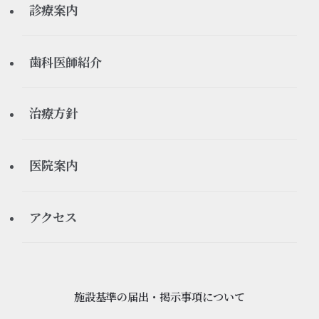
診療案内
休診情報
ご予約について
矯正歯科
歯科医師紹介
医療ブログ
よくある質問
インプラント
理事長
治療方針
審美歯科
院長
当院が大切にしていること
医院案内
ホワイトニング
感染予防対策について
医院紹介
アクセス
義歯、入れ歯
設備紹介
予防歯科
施設基準の届出・掲示事項について