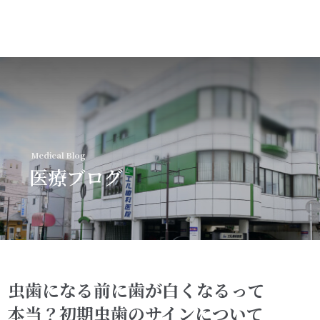
MENU
Medical Blog
トップページ
医療ブログ
初めての方へ
診療案内
虫歯になる前に歯が白くなるって
本当？初期虫歯のサインについて
歯科医師紹介