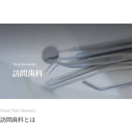
MENU
Visit Dentistry
トップページ
訪問歯科
初めての方へ
診療案内
About Visit Dentistry
訪問歯科とは
歯科医師紹介