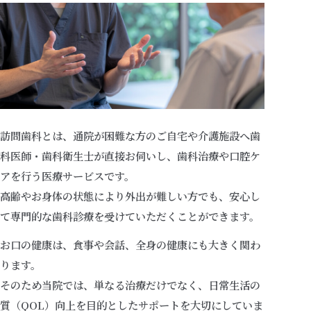
治療方針
医院案内
訪問歯科とは、通院が困難な方のご自宅や介護施設へ歯
お知らせ
科医師・歯科衛生士が直接お伺いし、歯科治療や口腔ケ
アを行う医療サービスです。
048-521-0001
高齢やお身体の状態により外出が難しい方でも、安心し
て専門的な歯科診療を受けていただくことができます。
TEL
9:00-13:00／14:30-18:30
お口の健康は、食事や会話、全身の健康にも大きく関わ
ります。
そのため当院では、単なる治療だけでなく、日常生活の
質（QOL）向上を目的としたサポートを大切にしていま