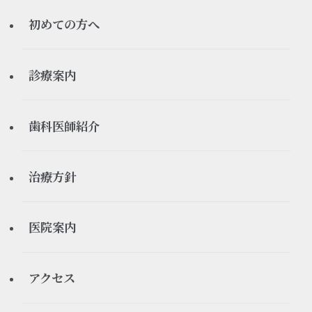
すべてのお知らせ
初めての方へ
お知らせ
初診の流れ
診療案内
休診情報
ご予約について
矯正歯科
歯科医師紹介
医療ブログ
よくある質問
インプラント
理事長
治療方針
審美歯科
院長
当院が大切にしていること
医院案内
ホワイトニング
感染予防対策について
医院紹介
アクセス
義歯、入れ歯