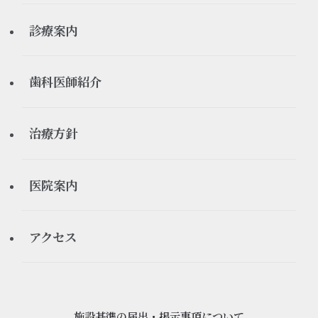
お知らせ
初診の流れ
診療案内
休診情報
ご予約について
矯正歯科
歯科医師紹介
医療ブログ
よくある質問
インプラント
理事長
治療方針
審美歯科
院長
当院が大切にしていること
医院案内
ホワイトニング
感染予防対策について
医院紹介
アクセス
義歯、入れ歯
設備紹介
予防歯科
施設基準の届出・掲示事項について