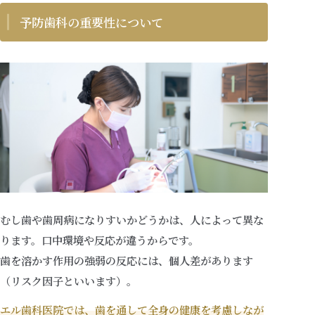
予防歯科の重要性について
治療方針
医院案内
お知らせ
048-521-0001
むし歯や歯周病になりすいかどうかは、人によって異な
TEL
9:00-13:00／14:30-18:30
ります。口中環境や反応が違うからです。
歯を溶かす作用の強弱の反応には、個人差があります
（リスク因子といいます）。
エル歯科医院では、歯を通して全身の健康を考慮しなが