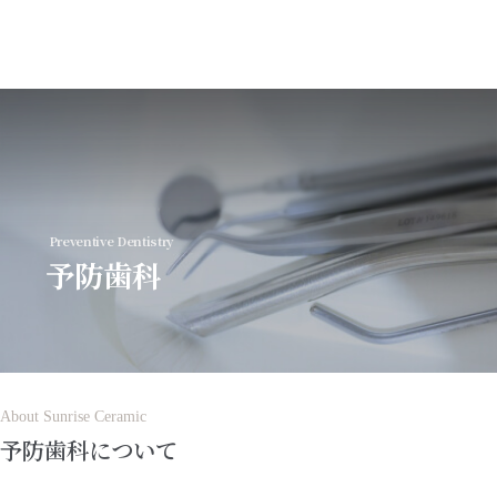
MENU
Preventive Dentistry
トップページ
予防歯科
初めての方へ
診療案内
About Sunrise Ceramic
予防歯科について
歯科医師紹介