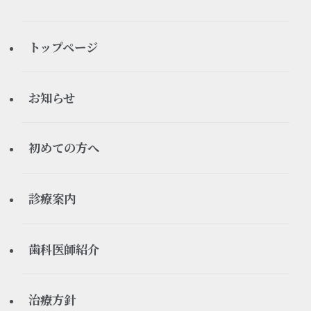
トップページ
お知らせ
すべてのお知らせ
初めての方へ
お知らせ
初診の流れ
診療案内
休診情報
ご予約について
矯正歯科
歯科医師紹介
医療ブログ
よくある質問
インプラント
理事長
治療方針