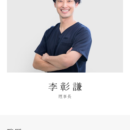
治療方針
医院案内
お知らせ
048-521-0001
李 彰 謙
TEL
9:00-13:00／14:30-18:30
理事長