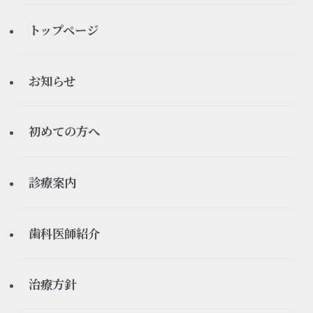
トップページ
お知らせ
すべてのお知らせ
初めての方へ
お知らせ
初診の流れ
診療案内
休診情報
ご予約について
矯正歯科
歯科医師紹介
医療ブログ
よくある質問
インプラント
理事長
治療方針