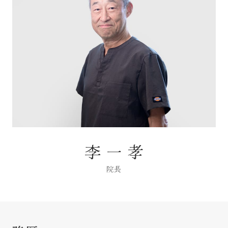
治療方針
医院案内
お知らせ
048-521-0001
李 一 孝
TEL
9:00-13:00／14:30-18:30
院長